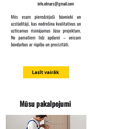
info.olmars@gmail.com
Mēs esam pieredzējuši būvnieki un
uzstādītāji, kas nodrošina kvalitatīvus un
uzticamus risinājumus Jūsu projektam.
No pamatiem līdz apdarei – veicam
būvdarbus ar rūpību un precizitāti.
Lasīt vairāk
Mūsu pakalpojumi