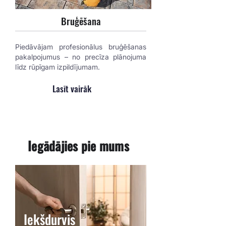
Bruģēšana
Piedāvājam profesionālus bruģēšanas
pakalpojumus – no precīza plānojuma
līdz rūpīgam izpildījumam.
Lasīt vairāk
Iegādājies pie mums
Iekšdurvis