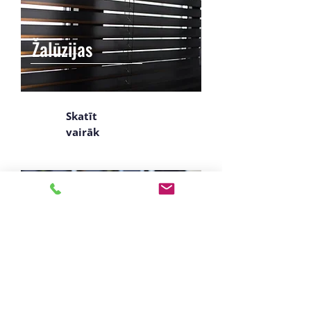
Žalūzijas
Skatīt
vairāk
Automātika vārtiem