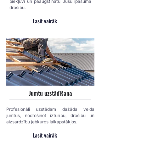
piekļuvi un paaugstinātu Jūsu īpašuma
drošību.
Lasīt vairāk
Jumtu uzstādīšana
Profesionāli uzstādam dažāda veida
jumtus, nodrošinot izturību, drošību un
aizsardzību jebkuros laikapstākļos.
Lasīt vairāk