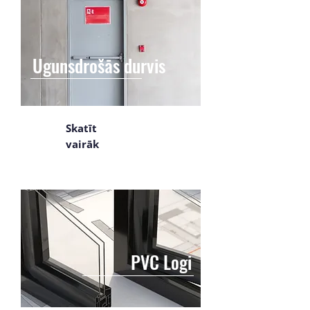
Ugunsdrošās durvis
Skatīt
vairāk
PVC Logi