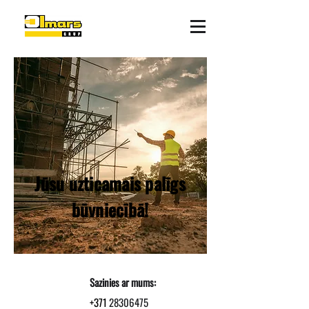
Jūsu uzticamais palīgs
būvniecībā!
Sazinies ar mums:
+371
28306475